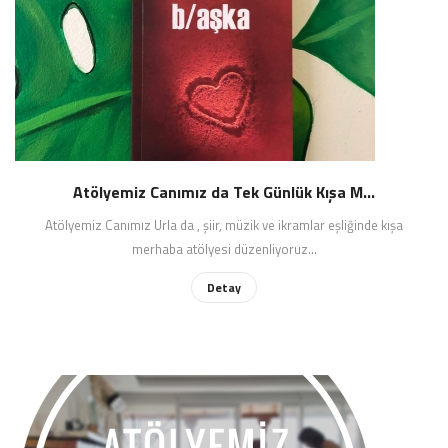
Atölyemiz Canımız da Tek Günlük Kışa M...
Atölyemiz Canımız Urla da , şiir, müzik ve ikramlar eşliğinde kışa
merhaba atölyesi düzenliyoruz...
Detay