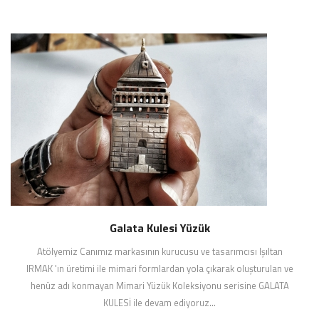
Galata Kulesi Yüzük
Atölyemiz Canımız markasının kurucusu ve tasarımcısı Işıltan
IRMAK 'ın üretimi ile mimari formlardan yola çıkarak oluşturulan ve
henüz adı konmayan Mimari Yüzük Koleksiyonu serisine GALATA
KULESİ ile devam ediyoruz...