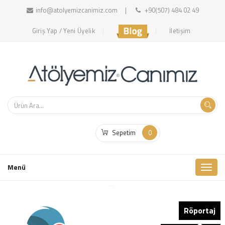
info@atolyemizcanimiz.com
+90(507) 484 02 49
Giriş Yap / Yeni Üyelik
İletişim
Sepetim
0
Toggl
Menü
naviga
Röportaj