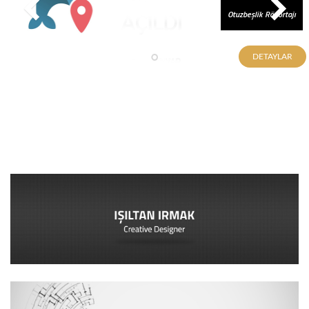
Otuzbeşlik Röportajı
DETAYLAR