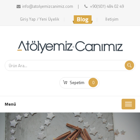
info@atolyemizcanimiz.com
+90(507) 484 02 49
Giriş Yap / Yeni Üyelik
İletişim
Sepetim
0
Toggl
Menü
naviga