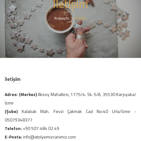
İleti̇şi̇m
Anasayfa
İleti̇şi̇m
İleti̇şi̇m
Adres: (Merkez)
Aksoy Mahallesi, 1775/4. Sk. 5/A, 35530 Karşıyaka/
İzmir
(Şube)
Kalabak Mah. Fevzi Çakmak Cad No:40 Urla/İzmir -
05079348377
Telefon:
+90 507 484 02 49
E-Posta:
info@atolyemizcanimiz.com