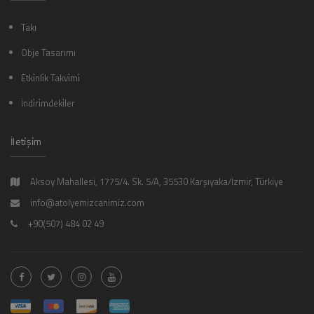
Takı
Obje Tasarımı
Etki̇nli̇k Takvi̇mi̇
İndi̇ri̇mdeki̇ler
İleti̇şi̇m
Aksoy Mahallesi, 1775/4. Sk. 5/A, 35530 Karşıyaka/İzmir, Türkiye
info@atolyemizcanimiz.com
+90(507) 484 02 49