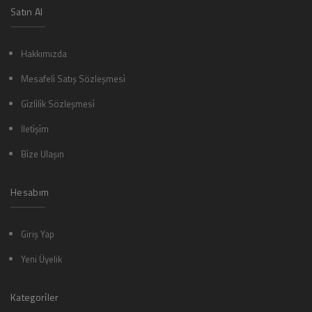
Satın Al
Hakkımızda
Mesafeli̇ Satış Sözleşmesi̇
Gi̇zli̇li̇k Sözleşmesi̇
İleti̇şi̇m
Bi̇ze Ulaşın
Hesabım
Giriş Yap
Yeni Üyelik
Kategori̇ler