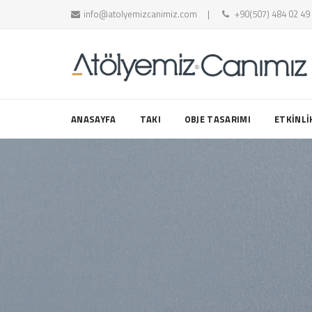
info@atolyemizcanimiz.com
+90(507) 484 02 49
ANASAYFA
TAKI
OBJE TASARIMI
ETKİNLİ