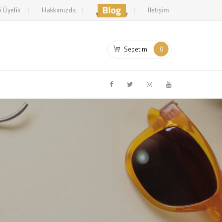
i Üyelik
Hakkımızda
İletişim
Sepetim
0