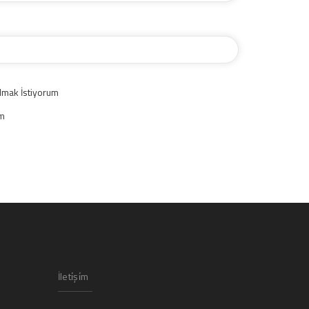
lmak İstiyorum
um
İleti̇şi̇m