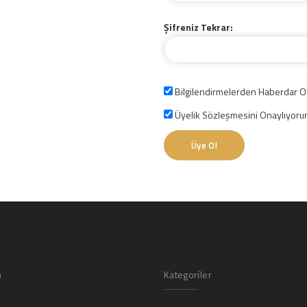
Şifreniz Tekrar:
Bilgilendirmelerden Haberdar O
Üyelik Sözleşmesini Onaylıyor
Üye Ol
m
Kategori̇ler