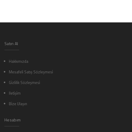
Satın Al
Hakkımızda
Mesafeli̇ Satış Sözleşmesi̇
Gi̇zli̇li̇k Sözleşmesi̇
İleti̇şi̇m
Bi̇ze Ulaşın
Hesabım