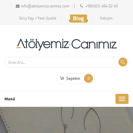
info@atolyemizcanimiz.com
+90(507) 484 02 49
Giriş Yap / Yeni Üyelik
İletişim
Sepetim
0
Toggl
Menü
naviga