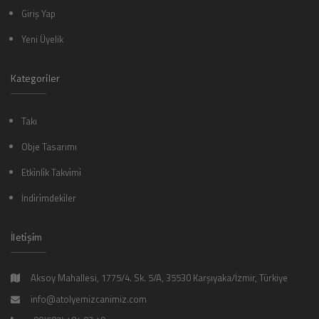
Giriş Yap
Yeni Üyelik
Kategori̇ler
Takı
Obje Tasarımı
Etki̇nli̇k Takvi̇mi̇
İndi̇ri̇mdeki̇ler
İleti̇şi̇m
Aksoy Mahallesi, 1775/4. Sk. 5/A, 35530 Karşıyaka/İzmir, Türkiye
info@atolyemizcanimiz.com