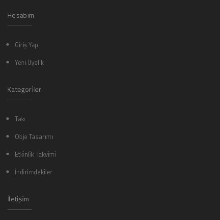
Hesabım
Giriş Yap
Yeni Üyelik
Kategori̇ler
Takı
Obje Tasarımı
Etki̇nli̇k Takvi̇mi̇
İndi̇ri̇mdeki̇ler
İleti̇şi̇m