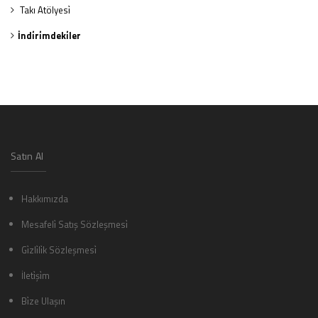
Takı Atölyesi̇
İndi̇ri̇mdeki̇ler
Satın Al
Hakkımızda
Mesafeli̇ Satış Sözleşmesi̇
Gi̇zli̇li̇k Sözleşmesi̇
İleti̇şi̇m
Bi̇ze Ulaşın