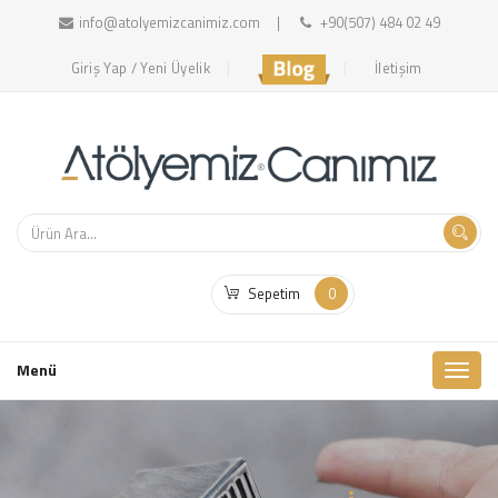
info@atolyemizcanimiz.com
+90(507) 484 02 49
Giriş Yap / Yeni Üyelik
İletişim
Sepetim
0
Toggl
Menü
naviga