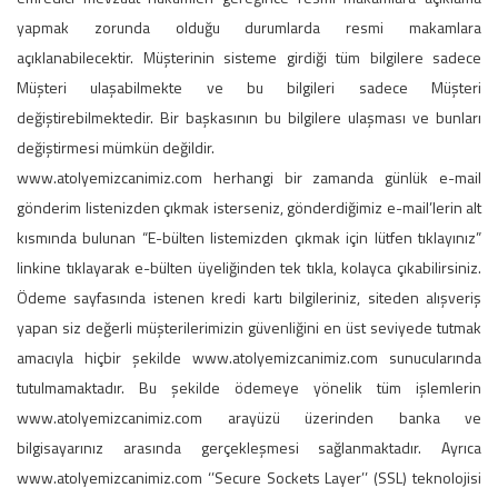
yapmak zorunda olduğu durumlarda resmi makamlara
açıklanabilecektir. Müşterinin sisteme girdiği tüm bilgilere sadece
Müşteri ulaşabilmekte ve bu bilgileri sadece Müşteri
değiştirebilmektedir. Bir başkasının bu bilgilere ulaşması ve bunları
değiştirmesi mümkün değildir.
www.atolyemizcanimiz.com herhangi bir zamanda günlük e-mail
gönderim listenizden çıkmak isterseniz, gönderdiğimiz e-mail’lerin alt
kısmında bulunan “E-bülten listemizden çıkmak için lütfen tıklayınız”
linkine tıklayarak e-bülten üyeliğinden tek tıkla, kolayca çıkabilirsiniz.
Ödeme sayfasında istenen kredi kartı bilgileriniz, siteden alışveriş
yapan siz değerli müşterilerimizin güvenliğini en üst seviyede tutmak
amacıyla hiçbir şekilde www.atolyemizcanimiz.com sunucularında
tutulmamaktadır. Bu şekilde ödemeye yönelik tüm işlemlerin
www.atolyemizcanimiz.com arayüzü üzerinden banka ve
bilgisayarınız arasında gerçekleşmesi sağlanmaktadır. Ayrıca
www.atolyemizcanimiz.com ‘’Secure Sockets Layer’’ (SSL) teknolojisi