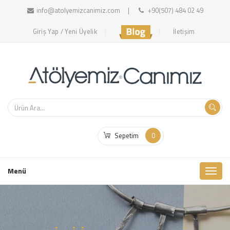
info@atolyemizcanimiz.com
+90(507) 484 02 49
Giriş Yap / Yeni Üyelik
İletişim
Sepetim
0
Toggl
Menü
naviga