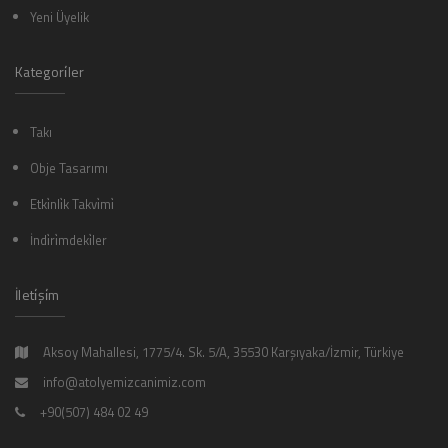
Yeni Üyelik
Kategori̇ler
Takı
Obje Tasarımı
Etki̇nli̇k Takvi̇mi̇
İndi̇ri̇mdeki̇ler
İleti̇şi̇m
Aksoy Mahallesi, 1775/4. Sk. 5/A, 35530 Karşıyaka/İzmir, Türkiye
info@atolyemizcanimiz.com
+90(507) 484 02 49