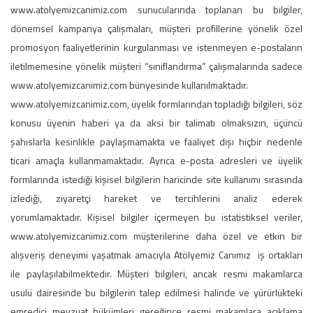
www.atolyemizcanimiz.com sunucularında toplanan bu bilgiler,
dönemsel kampanya çalışmaları, müşteri profillerine yönelik özel
promosyon faaliyetlerinin kurgulanması ve istenmeyen e-postaların
iletilmemesine yönelik müşteri “sınıflandırma” çalışmalarında sadece
www.atolyemizcanimiz.com bünyesinde kullanılmaktadır.
www.atolyemizcanimiz.com, üyelik formlarından topladığı bilgileri, söz
konusu üyenin haberi ya da aksi bir talimatı olmaksızın, üçüncü
şahıslarla kesinlikle paylaşmamakta ve faaliyet dışı hiçbir nedenle
ticari amaçla kullanmamaktadır. Ayrıca e-posta adresleri ve üyelik
formlarında istediği kişisel bilgilerin haricinde site kullanımı sırasında
izlediği, ziyaretçi hareket ve tercihlerini analiz ederek
yorumlamaktadır. Kişisel bilgiler içermeyen bu istatistiksel veriler,
www.atolyemizcanimiz.com müşterilerine daha özel ve etkin bir
alışveriş deneyimi yaşatmak amacıyla Atölyemiz Canımız iş ortakları
ile paylaşılabilmektedir. Müşteri bilgileri, ancak resmi makamlarca
usulü dairesinde bu bilgilerin talep edilmesi halinde ve yürürlükteki
emredici mevzuat hükümleri gereğince resmi makamlara açıklama