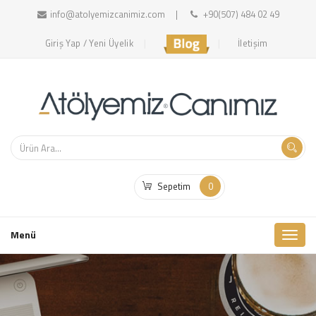
info@atolyemizcanimiz.com
+90(507) 484 02 49
Giriş Yap / Yeni Üyelik
İletişim
Sepetim
0
Toggl
Menü
naviga