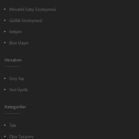
Mesafeli̇ Satış Sözleşmesi̇
Gi̇zli̇li̇k Sözleşmesi̇
İleti̇şi̇m
Bi̇ze Ulaşın
Hesabım
Giriş Yap
Yeni Üyelik
Kategori̇ler
Takı
Obje Tasarımı