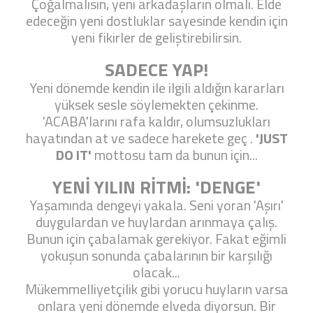
Çoğalmalısın, yeni arkadaşların olmalı. Elde
edeceğin yeni dostluklar sayesinde kendin için
yeni fikirler de geliştirebilirsin.
SADECE YAP!
Yeni dönemde kendin ile ilgili aldığın kararları
yüksek sesle söylemekten çekinme.
'ACABA'larını rafa kaldır, olumsuzlukları
hayatından at ve sadece harekete geç .
'JUST
DO IT'
mottosu tam da bunun için...
YENİ YILIN RİTMİ: 'DENGE'
Yaşamında dengeyi yakala. Seni yoran 'Aşırı'
duygulardan ve huylardan arınmaya çalış.
Bunun için çabalamak gerekiyor. Fakat eğimli
yokuşun sonunda çabalarının bir karşılığı
olacak...
Mükemmelliyetçilik gibi yorucu huyların varsa
onlara yeni dönemde elveda diyorsun. Bir