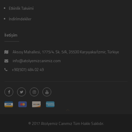
Etki̇nli̇k Takvi̇mi̇
İndi̇ri̇mdeki̇ler
İleti̇şi̇m
Aksoy Mahallesi, 1775/4. Sk. 5/A, 35530 Karşıyaka/İzmir, Türkiye
info@atolyemizcanimiz.com
+90(507) 484 02 49
© 2017 Atolyemiz Canımız Tüm Hakkı Saklıdır.