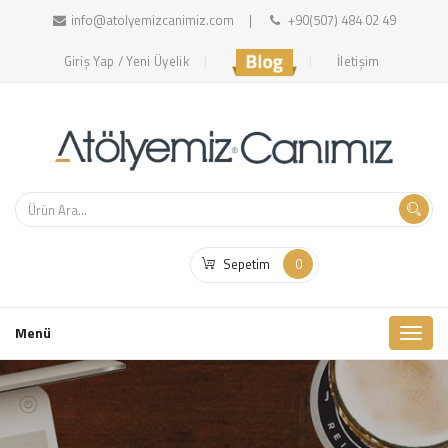
info@atolyemizcanimiz.com
+90(507) 484 02 49
Giriş Yap / Yeni Üyelik
İletişim
Sepetim
0
Toggl
Menü
naviga