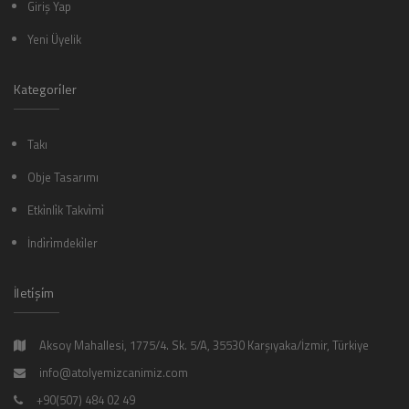
Giriş Yap
Yeni Üyelik
Kategori̇ler
Takı
Obje Tasarımı
Etki̇nli̇k Takvi̇mi̇
İndi̇ri̇mdeki̇ler
İleti̇şi̇m
Aksoy Mahallesi, 1775/4. Sk. 5/A, 35530 Karşıyaka/İzmir, Türkiye
info@atolyemizcanimiz.com
+90(507) 484 02 49