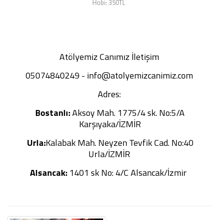
Hobi: 350TL
Atölyemiz Canımız İletişim
05074840249 - info@atolyemizcanimiz.com
Adres:
Bostanlı:
Aksoy Mah. 1775/4 sk. No:5/A
Karşıyaka/İZMİR
Urla:
Kalabak Mah. Neyzen Tevfik Cad. No:40
Urla/İZMİR
Alsancak:
1401 sk No: 4/C Alsancak/İzmir