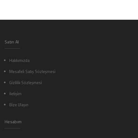
Satın Al
Hakkımızda
Mesafeli̇ Satış Sözleşmesi̇
Gi̇zli̇li̇k Sözleşmesi̇
İleti̇şi̇m
Bi̇ze Ulaşın
Hesabım