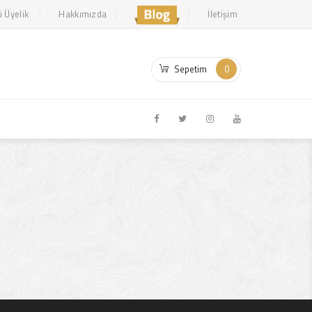
i Üyelik
Hakkımızda
İletişim
Sepetim
0