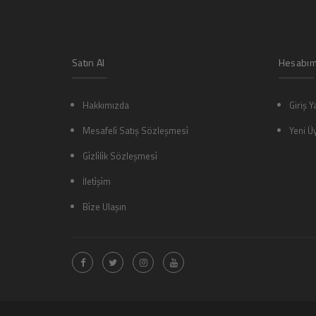
Satın Al
Hesabı
Hakkımızda
Giriş Y
Mesafeli̇ Satış Sözleşmesi̇
Yeni Üy
Gi̇zli̇li̇k Sözleşmesi̇
İleti̇şi̇m
Bi̇ze Ulaşın