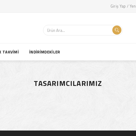
Giriş Yap / Yen
K TAKVİMİ
İNDİRİMDEKİLER
TASARIMCILARIMIZ