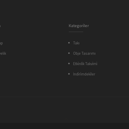
m
Kategori̇ler
ap
Takı
elik
Obje Tasarımı
Etki̇nli̇k Takvi̇mi̇
İndi̇ri̇mdeki̇ler