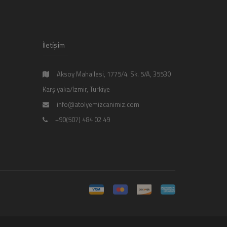
İleti̇şi̇m
Aksoy Mahallesi, 1775/4. Sk. 5/A, 35530
Karşıyaka/İzmir, Türkiye
info@atolyemizcanimiz.com
+90(507) 484 02 49