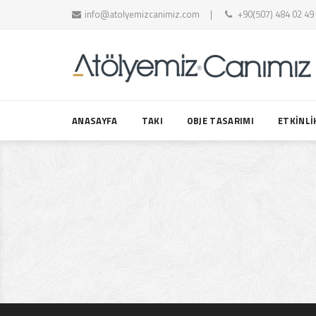
info@atolyemizcanimiz.com
+90(507) 484 02 49
ANASAYFA
TAKI
OBJE TASARIMI
ETKİNLİ