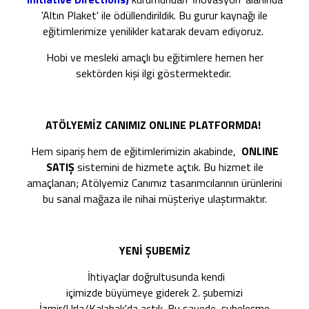
'Altın Plaket' ile ödüllendirildik. Bu gurur kaynağı ile
eğitimlerimize yenilikler katarak devam ediyoruz.
Hobi ve mesleki amaçlı bu eğitimlere hemen her
sektörden kişi ilgi göstermektedir.
ATÖLYEMİZ CANIMIZ ONLINE PLATFORMDA!
Hem sipariş hem de eğitimlerimizin akabinde,
ONLINE
SATIŞ
sistemini de hizmete açtık. Bu hizmet ile
amaçlanan; Atölyemiz Canımız tasarımcılarının ürünlerini
bu sanal mağaza ile nihai müşteriye ulaştırmaktır.
YENİ ŞUBEMİZ
İhtiyaçlar doğrultusunda kendi
içimizde büyümeye giderek 2. şubemizi
İzmir/Urla/Kalabak'da açtık. Bu sayede şubeleşme