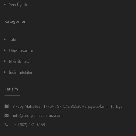
Yeni Üyelik
Kategori̇ler
Takı
Obje Tasarımı
Etki̇nli̇k Takvi̇mi̇
İndi̇ri̇mdeki̇ler
İleti̇şi̇m
Aksoy Mahallesi, 1775/4. Sk. 5/A, 35530 Karşıyaka/İzmir, Türkiye
info@atolyemizcanimiz.com
+90(507) 484 02 49