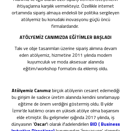
ihtiyaçlarına karşılık vermekteyiz. Özellikle internet
ortamında sipariş almaya endeksli bir politika sergileyen
atölyemiz bu konudaki inovasyonu güçlü öncü
firmalardandır.
ATÖLYEMİZ CANIMIZDA EĞİTİMLER BAŞLADI
Takı ve obje tasarımları üzerine sipariş alımına devam
eden atölyemiz, hizmetine 2011 yılında modern
kuyumculuk ve moda aksesuar alanında
eğitim/workshop formatını da eklemiş oldu.
Atölyemiz Canımız
birçok atölyenin cesaret edemediği
bu girişim ile sadece üretim alanında kendini sınırlamayıp
eğitime de önem verdiğini göstermiş oldu. 8 yıldır
İzmir’de katılımcı oranı en yüksek atölye olma başarısını
elde etmiştir. Bu gelişmeler ışığında 2017 yılında, iş
dünyasının '
Oscar'
ı olarak ifadelendirilen
BID ( Business
Inıtıative Directions)
kurumundan 'İnovasyon' alanında