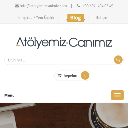
info@atolyemizcanimiz.com
+90(507) 484 02 49
Giriş Yap / Yeni Üyelik
İletişim
Sepetim
0
Toggl
Menü
naviga