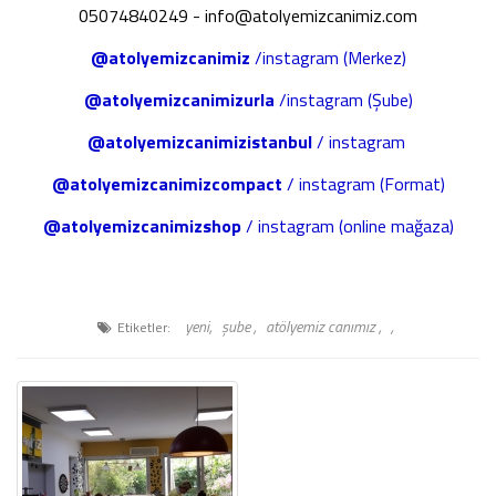
05074840249 - info@atolyemizcanimiz.com
@atolyemizcanimiz
/instagram (Merkez)
@atolyemizcanimizurla
/instagram (Şube)
@atolyemizcanimizistanbul
/ instagram
@atolyemizcanimizcompact
/ instagram (Format)
@atolyemizcanimizshop
/ instagram (online mağaza)
yeni,
şube ,
atölyemiz canımız ,
,
Etiketler: