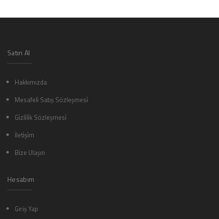
Satın Al
Hakkımızda
Mesafeli̇ Satış Sözleşmesi̇
Gi̇zli̇li̇k Sözleşmesi̇
İleti̇şi̇m
Bi̇ze Ulaşın
Hesabım
Giriş Yap