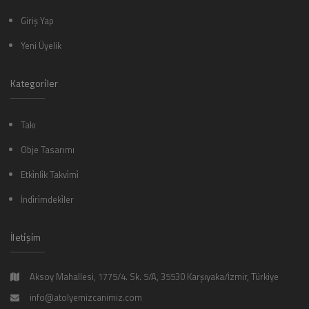
Giriş Yap
Yeni Üyelik
Kategori̇ler
Takı
Obje Tasarımı
Etki̇nli̇k Takvi̇mi̇
İndi̇ri̇mdeki̇ler
İleti̇şi̇m
Aksoy Mahallesi, 1775/4. Sk. 5/A, 35530 Karşıyaka/İzmir, Türkiye
info@atolyemizcanimiz.com