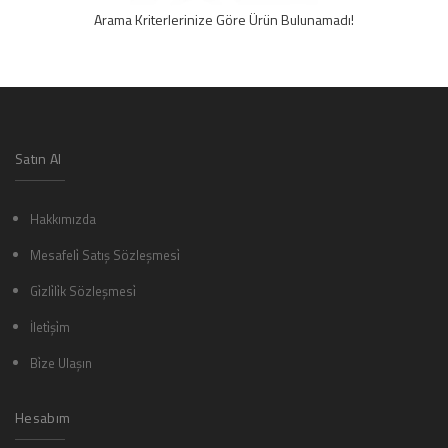
Arama Kriterlerinize Göre Ürün Bulunamadı!
Satın Al
Hakkımızda
Mesafeli̇ Satış Sözleşmesi̇
Gi̇zli̇li̇k Sözleşmesi̇
İleti̇şi̇m
Bi̇ze Ulaşın
Hesabım