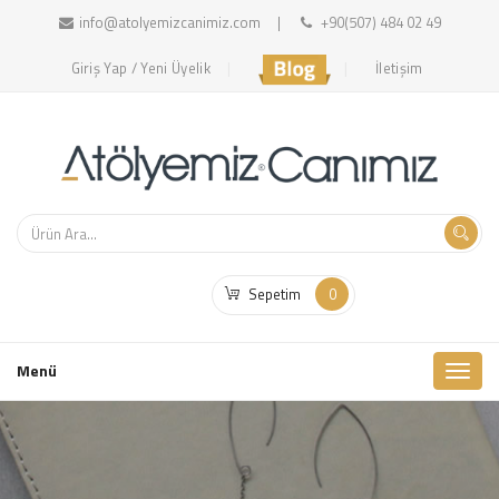
info@atolyemizcanimiz.com
+90(507) 484 02 49
Giriş Yap / Yeni Üyelik
İletişim
Sepetim
0
Toggl
Menü
naviga