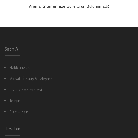
Arama Kriterlerinize Göre Ürün Bulunamadı!
Satın Al
Hakkımızda
Mesafeli̇ Satış Sözleşmesi̇
Gi̇zli̇li̇k Sözleşmesi̇
İleti̇şi̇m
Bi̇ze Ulaşın
Hesabım