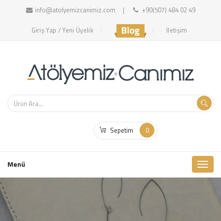
info@atolyemizcanimiz.com
+90(507) 484 02 49
Giriş Yap / Yeni Üyelik
İletişim
Sepetim
0
Toggl
Menü
naviga