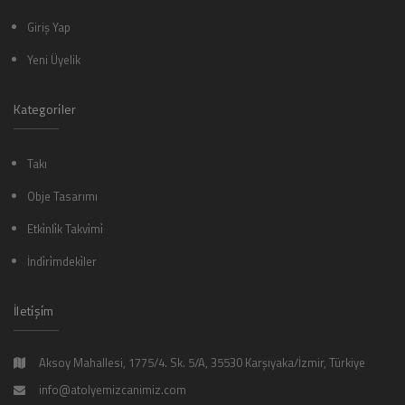
Giriş Yap
Yeni Üyelik
Kategori̇ler
Takı
Obje Tasarımı
Etki̇nli̇k Takvi̇mi̇
İndi̇ri̇mdeki̇ler
İleti̇şi̇m
Aksoy Mahallesi, 1775/4. Sk. 5/A, 35530 Karşıyaka/İzmir, Türkiye
info@atolyemizcanimiz.com